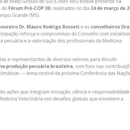
ia de Mato Grosso do Sul (CRMV-MS) esteve presente na
 do
Fórum Pré-COP 30
, realizados no dia
24 de março de 2
ampo Grande (MS).
soureiro Dr. Mauro Rodrigo Rosseti
e os
conselheiros Dra
rticipação reforça o compromisso do Conselho com iniciativa
pecuária e a valorização dos profissionais da Medicina
tas e representantes de diversos setores para discutir
na produção pecuária brasileira
, com foco nas contribuiç
limáticas — tema central da próxima Conferência das Naçõ
ações que integram inovação, ciência e responsabilidade
edicina Veterinária nos desafios globais que envolvem a