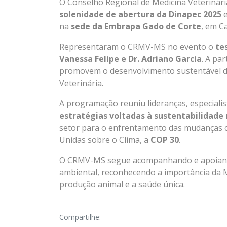
O Conselho Regional de Medicina Veterinár
solenidade de abertura da Dinapec 2025
e
na
sede da Embrapa Gado de Corte
, em C
Representaram o CRMV-MS no evento o
te
Vanessa Felipe e Dr. Adriano Garcia
. A pa
promovem o desenvolvimento sustentável da 
Veterinária.
A programação reuniu lideranças, especialis
estratégias voltadas à sustentabilidade 
setor para o enfrentamento das mudanças c
Unidas sobre o Clima, a
COP 30
.
O CRMV-MS segue acompanhando e apoiando 
ambiental, reconhecendo a importância da M
produção animal e a saúde única.
Compartilhe: