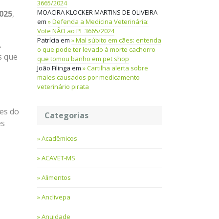
3665/2024
MOACIRA KLOCKER MARTINS DE OLIVEIRA
025
,
em
Defenda a Medicina Veterinária:
Vote NÃO ao PL 3665/2024
Patrícia
em
Mal súbito em cães: entenda
.
o que pode ter levado à morte cachorro
s que
que tomou banho em pet shop
João Filinga
em
Cartilha alerta sobre
males causados por medicamento
veterinário pirata
ões do
Categorias
es
Acadêmicos
ACAVET-MS
Alimentos
Anclivepa
Anuidade