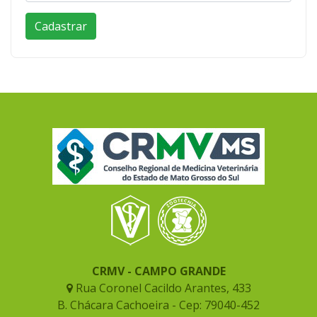
CRMV - CAMPO GRANDE
Rua Coronel Cacildo Arantes, 433
B. Chácara Cachoeira - Cep: 79040-452