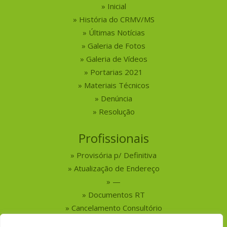
Inicial
História do CRMV/MS
Últimas Notícias
Galeria de Fotos
Galeria de Vídeos
Portarias 2021
Materiais Técnicos
Denúncia
Resolução
Profissionais
Provisória p/ Definitiva
Atualização de Endereço
—
Documentos RT
Cancelamento Consultório