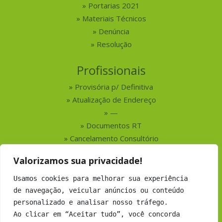
Portarias 2021
Materiais Técnicos
Denúncia
Resolução
Profissionais
Provisória p/ Definitiva
Atualização de Endereço
—
Documentos RT
Cancelamento Consultório
Valorizamos sua privacidade!
Serviços
Usamos cookies para melhorar sua experiência
Busca por Profissionais
de navegação, veicular anúncios ou conteúdo
Busca por Empresas
personalizado e analisar nosso tráfego.
Números do CRMV-MS
Ao clicar em “Aceitar tudo”, você concorda