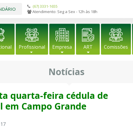
(67) 3331-1655
NDÁRIO
Atendimento: Seg a Sex - 12h às 18h
cional
Profissional
Empresa
ART
Comissões
Notícias
a quarta-feira cédula de
nal em Campo Grande
017