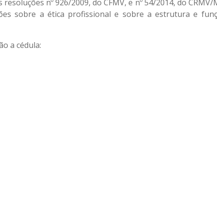
as resoluções nº 926/2009, do CFMV, e nº 54/2014, do CRMV/
ões sobre a ética profissional e sobre a estrutura e fun
rão
a cédula: