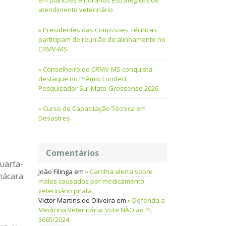
em plantões e horários estratégicos de
atendimento veterinário
Presidentes das Comissões Técnicas
participam de reunião de alinhamento no
CRMV-MS
Conselheiro do CRMV-MS conquista
destaque no Prêmio Fundect
Pesquisador Sul-Mato-Grossense 2026
Curso de Capacitação Técnica em
Desastres
Comentários
uarta-
João Filinga
em
Cartilha alerta sobre
hácara
males causados por medicamento
veterinário pirata
Victor Martins de Oliveira
em
Defenda a
Medicina Veterinária: Vote NÃO ao PL
3665/2024