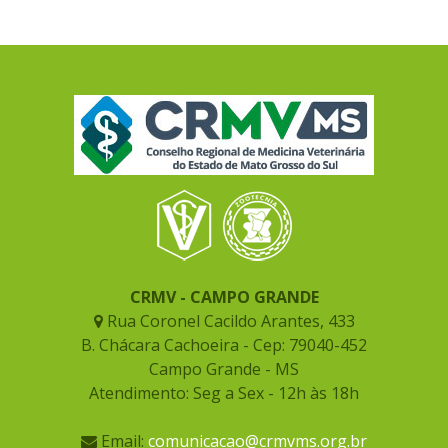
CRMV - CAMPO GRANDE
Rua Coronel Cacildo Arantes, 433
B. Chácara Cachoeira - Cep: 79040-452
Campo Grande - MS
Atendimento: Seg a Sex - 12h às 18h
Email:
comunicacao@crmvms.org.br