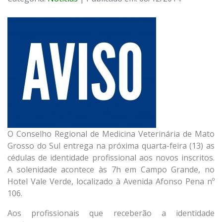
O Conselho Regional de Medicina Veterinária de Mato
Grosso do Sul entrega na próxima quarta-feira (13) as
cédulas de identidade profissional aos novos inscritos.
A solenidade acontece às 7h em Campo Grande, no
Hotel Vale Verde, localizado à Avenida Afonso Pena nº
106.
Aos profissionais que receberão a identidade