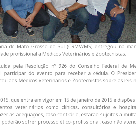
nária de Mato Grosso do Sul (CRMV/MS) entregou na ma
idade profissional a Médicos Veterinários e Zootecnistas.
ituída pela Resolução nº 926 do Conselho Federal de Me
al participar do evento para receber a cédula. O Preside
ou aos Médicos Veterinários e Zootecnistas sobre as leis n
1015, que entra em vigor em 15 de janeiro de 2015 e dispões
tos veterinários como clínicas, consultórios e hospita
azer as adequações, caso contrário, estarão sujeitos a mult
s poderão sofrer processo ético-profissional, caso não aten