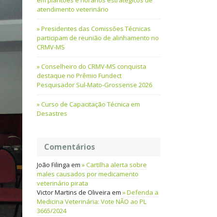
em plantões e horários estratégicos de
atendimento veterinário
Presidentes das Comissões Técnicas
participam de reunião de alinhamento no
CRMV-MS
Conselheiro do CRMV-MS conquista
destaque no Prêmio Fundect
Pesquisador Sul-Mato-Grossense 2026
Curso de Capacitação Técnica em
Desastres
Comentários
João Filinga
em
Cartilha alerta sobre
males causados por medicamento
veterinário pirata
Victor Martins de Oliveira
em
Defenda a
Medicina Veterinária: Vote NÃO ao PL
3665/2024