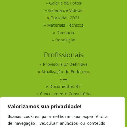
Galeria de Fotos
Galeria de Vídeos
Portarias 2021
Materiais Técnicos
Denúncia
Resolução
Profissionais
Provisória p/ Definitiva
Atualização de Endereço
—
Documentos RT
Cancelamento Consultório
Valorizamos sua privacidade!
Serviços
Usamos cookies para melhorar sua experiência
Busca por Profissionais
de navegação, veicular anúncios ou conteúdo
Busca por Empresas