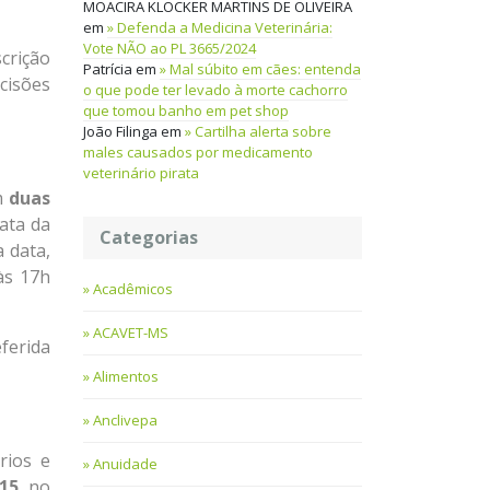
MOACIRA KLOCKER MARTINS DE OLIVEIRA
em
Defenda a Medicina Veterinária:
Vote NÃO ao PL 3665/2024
crição
Patrícia
em
Mal súbito em cães: entenda
cisões
o que pode ter levado à morte cachorro
que tomou banho em pet shop
João Filinga
em
Cartilha alerta sobre
males causados por medicamento
veterinário pirata
m
duas
ata da
Categorias
 data,
às 17h
Acadêmicos
ACAVET-MS
ferida
Alimentos
Anclivepa
rios e
Anuidade
15
, no