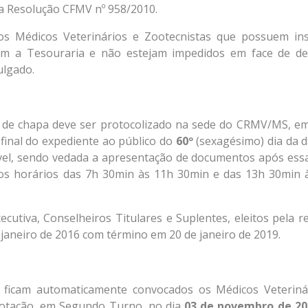
 a Resolução CFMV nº 958/2010.
 os Médicos Veterinários e Zootecnistas que possuem ins
om a Tesouraria e não estejam impedidos em face de de
ulgado.
a de chapa deve ser protocolizado na sede do CRMV/MS, e
 final do expediente ao público do
60º
(sexagésimo) dia da d
ável, sendo vedada a apresentação de documentos após essa
 nos horários das 7h 30min às 11h 30min e das 13h 30min 
tiva, Conselheiros Titulares e Suplentes, eleitos pela re
e janeiro de 2016 com término em 20 de janeiro de 2019.
 ficam automaticamente convocados os Médicos Veteriná
votação, em Segundo Turno, no dia
03 de novembro de 20