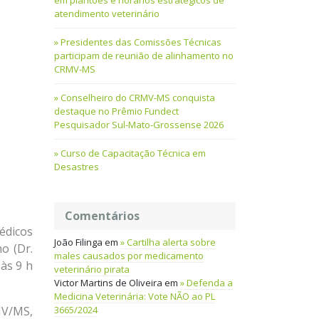
em plantões e horários estratégicos de
atendimento veterinário
Presidentes das Comissões Técnicas
participam de reunião de alinhamento no
CRMV-MS
Conselheiro do CRMV-MS conquista
destaque no Prêmio Fundect
Pesquisador Sul-Mato-Grossense 2026
Curso de Capacitação Técnica em
Desastres
Comentários
édicos
João Filinga
em
Cartilha alerta sobre
o (Dr.
males causados por medicamento
 às 9 h
veterinário pirata
Victor Martins de Oliveira
em
Defenda a
Medicina Veterinária: Vote NÃO ao PL
3665/2024
MV/MS,