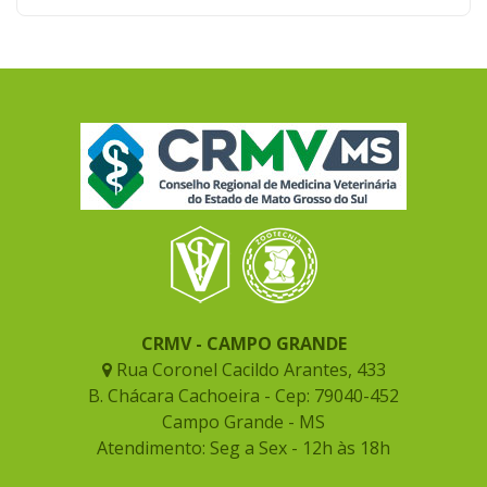
CRMV - CAMPO GRANDE
Rua Coronel Cacildo Arantes, 433
B. Chácara Cachoeira - Cep: 79040-452
Campo Grande - MS
Atendimento: Seg a Sex - 12h às 18h