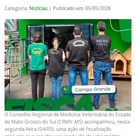
Categoria:
Notícias
| Publicado em: 05/05/2026
O Conselho Regional de Medicina Veterinária do Estado
de Mato Grosso do Sul (CRMV-MS) acompanhou, nesta
segunda-feira (04/05), uma ação de fiscalização