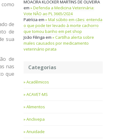
MOACIRA KLOCKER MARTINS DE OLIVEIRA
, como
em
Defenda a Medicina Veterinária:
Vote NÃO ao PL 3665/2024
Patrícia
em
Mal súbito em cães: entenda
tado de
o que pode ter levado à morte cachorro
nto de
que tomou banho em pet shop
João Filinga
em
Cartilha alerta sobre
de sua
males causados por medicamento
veterinário pirata
ção de
as nas
Categorias
co que
Acadêmicos
ACAVET-MS
Alimentos
Anclivepa
Anuidade