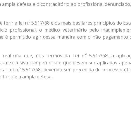
ampla defesa e o contraditório ao profissional denunciado
erir a lei n.º 5.517/68 e os mais basilares princípios do Es
ício profissional, o médico veterinário pelo inadimpleme
lhe é permitido agir dessa maneira com o não pagamento 
reafirma que, nos termos da Lei n.º 5.517/68, a aplica
 sua exclusiva competência e que devem ser aplicadas apen
e a Lei n.º 5.517/68, devendo ser precedida de processo éti
itório e a ampla defesa.