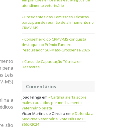
em plantões e horários estratégicos de
atendimento veterinário
Presidentes das Comissões Técnicas
participam de reunião de alinhamento no
CRMV-MS
Conselheiro do CRMV-MS conquista
destaque no Prêmio Fundect
Pesquisador Sul-Mato-Grossense 2026
amento
Curso de Capacitação Técnica em
Desastres
ob pena
as Leis
MV-MS)
Comentários
João Filinga
em
Cartilha alerta sobre
plina a
males causados por medicamento
édicos
veterinário pirata
Victor Martins de Oliveira
em
Defenda a
Medicina Veterinária: Vote NÃO ao PL
3665/2024
re são