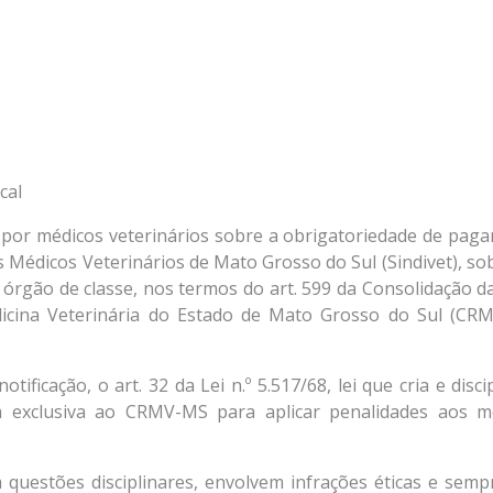
cal
s por médicos veterinários sobre a obrigatoriedade de pag
os Médicos Veterinários de Mato Grosso do Sul (Sindivet), s
 órgão de classe, nos termos do art. 599 da Consolidação d
dicina Veterinária do Estado de Mato Grosso do Sul (CR
ificação, o art. 32 da Lei n.º 5.517/68, lei que cria e disci
ia exclusiva ao CRMV-MS para aplicar penalidades aos m
 questões disciplinares, envolvem infrações éticas e semp