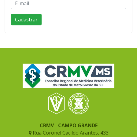
CRMV - CAMPO GRANDE
Rua Coronel Cacildo Arantes, 433