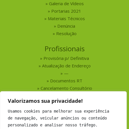
Galeria de Vídeos
Portarias 2021
Materiais Técnicos
Denúncia
Resolução
Profissionais
Provisória p/ Definitiva
Atualização de Endereço
—
Documentos RT
Cancelamento Consultório
Valorizamos sua privacidade!
Serviços
Usamos cookies para melhorar sua experiência
Busca por Profissionais
de navegação, veicular anúncios ou conteúdo
Busca por Empresas
personalizado e analisar nosso tráfego.
Números do CRMV-MS