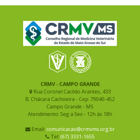
CRMV - CAMPO GRANDE
Rua Coronel Cacildo Arantes, 433
B. Chácara Cachoeira - Cep: 79040-452
Campo Grande - MS
Atendimento: Seg a Sex - 12h às 18h
Email:
comunicacao@crmvms.org.br
Tel:
(67) 3331-1655