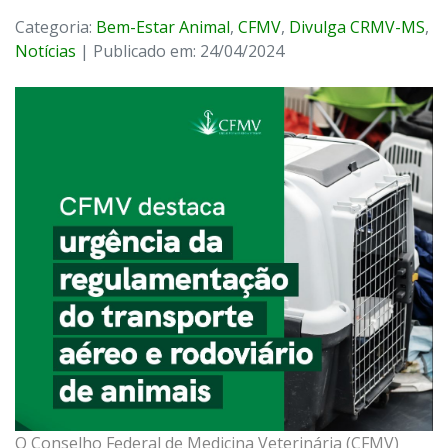
Categoria:
Bem-Estar Animal
,
CFMV
,
Divulga CRMV-MS
,
Notícias
| Publicado em: 24/04/2024
O Conselho Federal de Medicina Veterinária (CFMV)