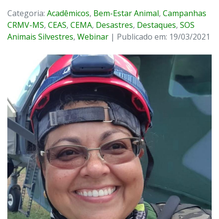
Categoria:
Acadêmicos
,
Bem-Estar Animal
,
Campanhas
CRMV-MS
,
CEAS
,
CEMA
,
Desastres
,
Destaques
,
SOS
Animais Silvestres
,
Webinar
| Publicado em: 19/03/2021