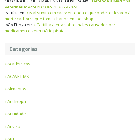
MOACIRA KLOCKER MARTINS DE OLIVEIRA
em
Defenda a Medicina
Veterinária: Vote NÃO ao PL 3665/2024
Patrícia
em
Mal súbito em cães: entenda o que pode ter levado à
morte cachorro que tomou banho em pet shop
João Filinga
em
Cartilha alerta sobre males causados por
medicamento veterinário pirata
Categorias
Acadêmicos
ACAVET-MS
Alimentos
Anclivepa
Anuidade
Anvisa
ART