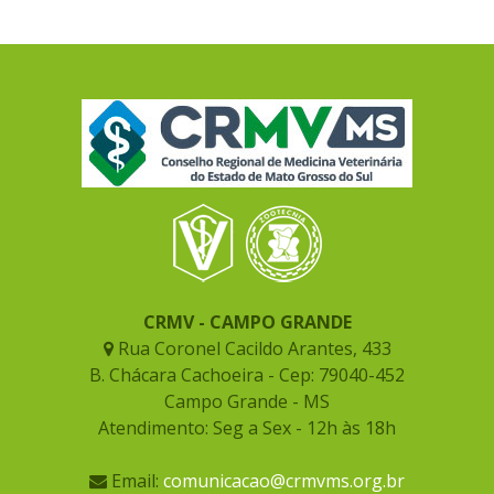
CRMV - CAMPO GRANDE
Rua Coronel Cacildo Arantes, 433
B. Chácara Cachoeira - Cep: 79040-452
Campo Grande - MS
Atendimento: Seg a Sex - 12h às 18h
Email:
comunicacao@crmvms.org.br