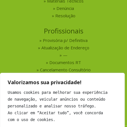
Materiais Técnicos
Denúncia
Resolução
Profissionais
Provisória p/ Definitiva
Atualização de Endereço
—
Documentos RT
Cancelamento Consultório
Valorizamos sua privacidade!
Serviços
Usamos cookies para melhorar sua experiência
Busca por Profissionais
de navegação, veicular anúncios ou conteúdo
Busca por Empresas
personalizado e analisar nosso tráfego.
Números do CRMV-MS
Ao clicar em “Aceitar tudo”, você concorda
com o uso de cookies.