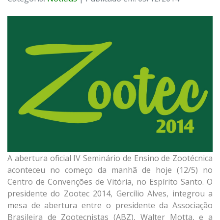
A abertura oficial IV Seminário de Ensino de Zootécnica
aconteceu no começo da manhã de hoje (12/5) no
Centro de Convenções de Vitória, no Espírito Santo. O
presidente do Zootec 2014, Gercílio Alves, integrou a
mesa de abertura entre o presidente da Associação
Brasileira de Zootecnistas (ABZ), Walter Motta, e a