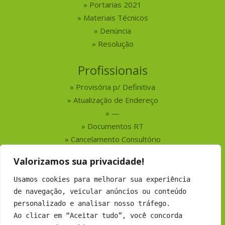
Portarias 2021
Materiais Técnicos
Denúncia
Resolução
Profissionais
Provisória p/ Definitiva
Atualização de Endereço
—
Documentos RT
Cancelamento Consultório
Valorizamos sua privacidade!
Serviços
Usamos cookies para melhorar sua experiência
Busca por Profissionais
de navegação, veicular anúncios ou conteúdo
Busca por Empresas
personalizado e analisar nosso tráfego.
Números do CRMV-MS
Ao clicar em “Aceitar tudo”, você concorda