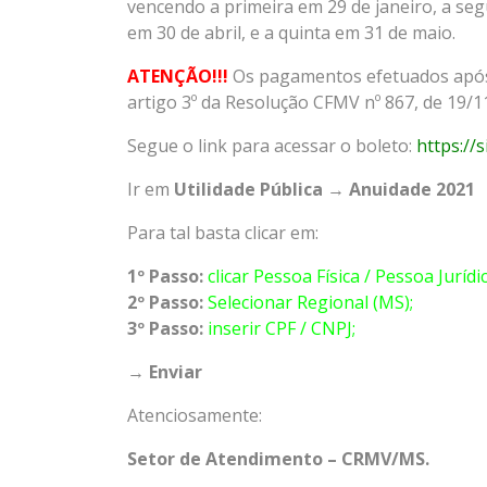
vencendo a primeira em
29 de janeiro
, a s
em
30 de abril
, e a quinta em
31 de maio
.
ATENÇÃO!!!
Os pagamentos efetuados após 
artigo 3º da Resolução CFMV nº 867, de 19/1
Segue o link para acessar o boleto:
https://s
Ir em
Utilidade Pública
→
Anuidade 2021
Para tal basta clicar em:
1º Passo:
clicar Pessoa Física / Pessoa Jurídic
2º Passo:
Selecionar Regional (MS);
3º Passo:
inserir CPF / CNPJ;
→
Enviar
Atenciosamente:
Setor de Atendimento – CRMV/MS.