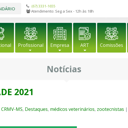
(67) 3331-1655
NDÁRIO
Atendimento: Seg a Sex - 12h às 18h
cional
Profissional
Empresa
ART
Comissões
Notícias
DE 2021
,
CRMV-MS
,
Destaques
,
médicos veterinários
,
zootecnistas
|