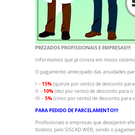
PREZADOS PROFISSIONAIS E EMPRESAS!!!
Informamos que já consta em nosso sistem
O pagamento antecipado das anuidades para
I –
15%
(quinze por cento) de desconto par
II –
10%
(dez por cento) de desconto para o
III –
5%
(cinco por cento) de desconto para
PARA PEDIDO DE PARCELAMENTO!!!
Profissionais e empresas que desejarem e
boletos pelo SISCAD WEB, s
endo o pagament