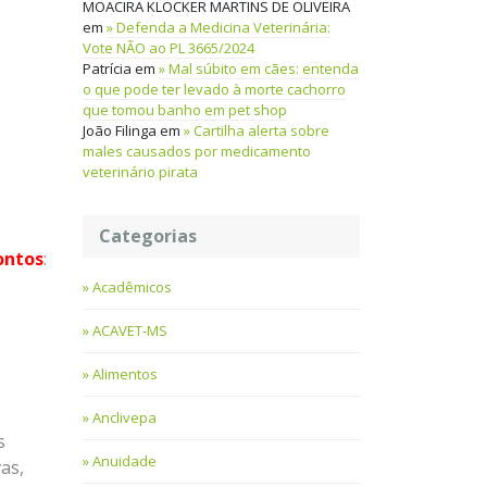
MOACIRA KLOCKER MARTINS DE OLIVEIRA
em
Defenda a Medicina Veterinária:
Vote NÃO ao PL 3665/2024
Patrícia
em
Mal súbito em cães: entenda
o que pode ter levado à morte cachorro
que tomou banho em pet shop
João Filinga
em
Cartilha alerta sobre
males causados por medicamento
veterinário pirata
Categorias
ontos
:
Acadêmicos
ACAVET-MS
Alimentos
Anclivepa
s
Anuidade
as,