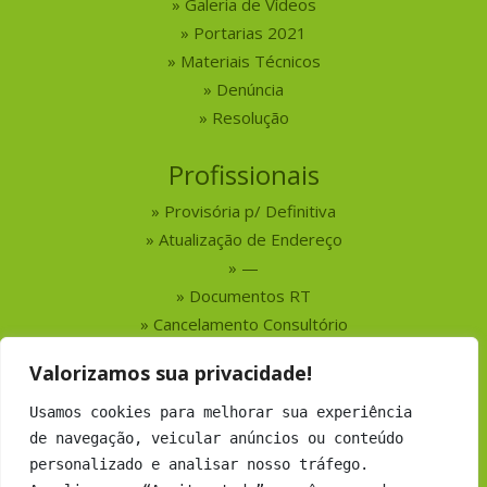
Galeria de Vídeos
Portarias 2021
Materiais Técnicos
Denúncia
Resolução
Profissionais
Provisória p/ Definitiva
Atualização de Endereço
—
Documentos RT
Cancelamento Consultório
Valorizamos sua privacidade!
Serviços
Usamos cookies para melhorar sua experiência
Busca por Profissionais
de navegação, veicular anúncios ou conteúdo
Busca por Empresas
personalizado e analisar nosso tráfego.
Números do CRMV-MS