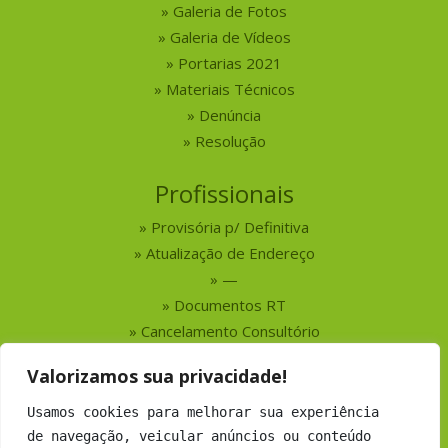
Galeria de Fotos
Galeria de Vídeos
Portarias 2021
Materiais Técnicos
Denúncia
Resolução
Profissionais
Provisória p/ Definitiva
Atualização de Endereço
—
Documentos RT
Cancelamento Consultório
Valorizamos sua privacidade!
Serviços
Usamos cookies para melhorar sua experiência
Busca por Profissionais
de navegação, veicular anúncios ou conteúdo
Busca por Empresas