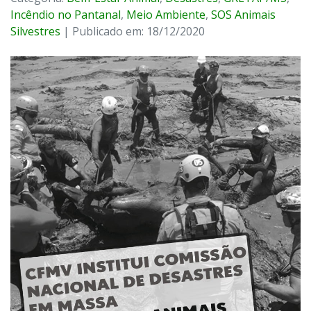
Incêndio no Pantanal
,
Meio Ambiente
,
SOS Animais
Silvestres
| Publicado em: 18/12/2020