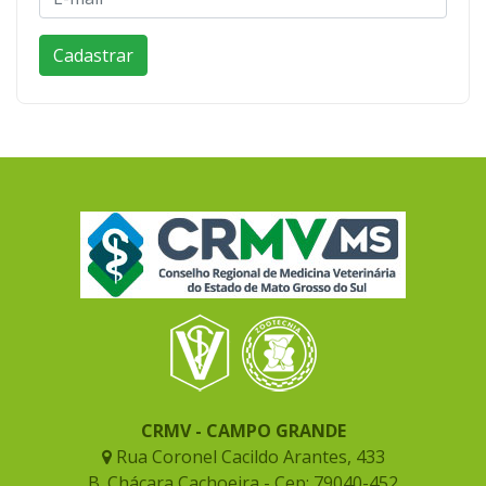
CRMV - CAMPO GRANDE
Rua Coronel Cacildo Arantes, 433
B. Chácara Cachoeira - Cep: 79040-452