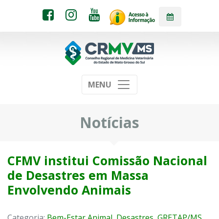
MENU
Notícias
CFMV institui Comissão Nacional
de Desastres em Massa
Envolvendo Animais
Categoria:
Bem-Estar Animal
,
Desastres
,
GRETAP/MS
,