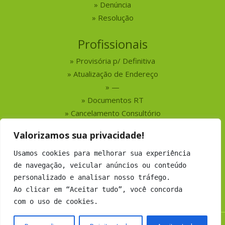
Denúncia
Resolução
Profissionais
Provisória p/ Definitiva
Atualização de Endereço
—
Documentos RT
Cancelamento Consultório
Valorizamos sua privacidade!
Serviços
Usamos cookies para melhorar sua experiência
Busca por Profissionais
de navegação, veicular anúncios ou conteúdo
Busca por Empresas
personalizado e analisar nosso tráfego.
Números do CRMV-MS
Ao clicar em “Aceitar tudo”, você concorda
com o uso de cookies.