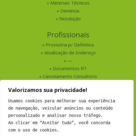
Materiais Técnicos
Denúncia
Resolução
Profissionais
Provisória p/ Definitiva
Atualização de Endereço
—
Documentos RT
Cancelamento Consultório
Valorizamos sua privacidade!
Serviços
Usamos cookies para melhorar sua experiência
Busca por Profissionais
de navegação, veicular anúncios ou conteúdo
Busca por Empresas
personalizado e analisar nosso tráfego.
Números do CRMV-MS
Ao clicar em “Aceitar tudo”, você concorda
com o uso de cookies.