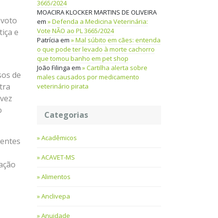
3665/2024
MOACIRA KLOCKER MARTINS DE OLIVEIRA
 voto
em
Defenda a Medicina Veterinária:
Vote NÃO ao PL 3665/2024
iça e
Patrícia
em
Mal súbito em cães: entenda
o que pode ter levado à morte cachorro
que tomou banho em pet shop
João Filinga
em
Cartilha alerta sobre
sos de
males causados por medicamento
tra
veterinário pirata
 vez
o
Categorias
Acadêmicos
dentes
ACAVET-MS
vação
Alimentos
Anclivepa
Anuidade