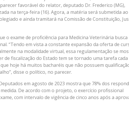
parecer favorável do relator, deputado Dr. Frederico (MG),
ada na terça-feira (16). Agora, a matéria será submetida ao
legiado e ainda tramitará na Comissão de Constituição, Just
ue o exame de proficiência para Medicina Veterinária busca
onal. “Tendo em vista a constante expansão da oferta de cur
almente na modalidade virtual, essa regulamentação se mos
er de fiscalização do Estado tem se tornado uma tarefa cada
ste que hoje há muitos bacharéis que não possuem qualificaçã
ho”, disse o político, no parecer.
s Deputados em agosto de 2023 mostra que 78% dos respon
edida. De acordo com o projeto, o exercício profissional
ame, com intervalo de vigência de cinco anos após a apro