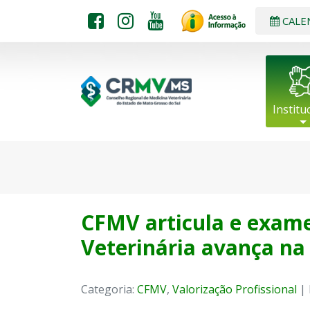
CALE
Institu
CFMV articula e exame
Veterinária avança n
Categoria:
CFMV
,
Valorização Profissional
| 