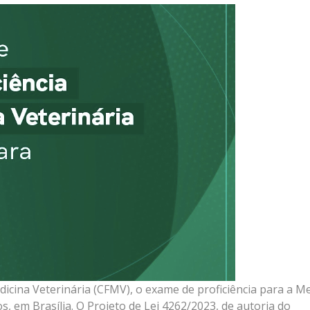
icina Veterinária (CFMV), o exame de proficiência para a M
 em Brasília. O Projeto de Lei 4262/2023, de autoria do