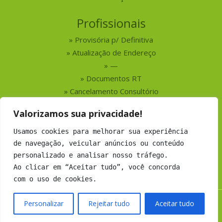
Profissionais
Provisória p/ Definitiva
Atualização de Endereço
—
Documentos RT
Cancelamento Consultório
Valorizamos sua privacidade!
Serviços
Usamos cookies para melhorar sua experiência
Busca por Profissionais
de navegação, veicular anúncios ou conteúdo
Busca por Empresas
personalizado e analisar nosso tráfego.
Números do CRMV-MS
Ao clicar em “Aceitar tudo”, você concorda
com o uso de cookies.
Personalizar
Rejeitar tudo
Aceitar tudo
Copyright 2019 CRMV-MS - Todos os direitos Reservados.
Desenvolvimento:
Argo Soluções