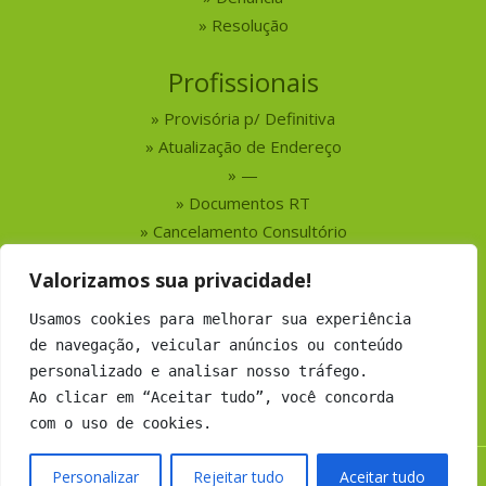
Resolução
Profissionais
Provisória p/ Definitiva
Atualização de Endereço
—
Documentos RT
Cancelamento Consultório
Valorizamos sua privacidade!
Serviços
Usamos cookies para melhorar sua experiência
Busca por Profissionais
de navegação, veicular anúncios ou conteúdo
Busca por Empresas
personalizado e analisar nosso tráfego.
Números do CRMV-MS
Ao clicar em “Aceitar tudo”, você concorda
com o uso de cookies.
Personalizar
Rejeitar tudo
Aceitar tudo
Copyright 2019 CRMV-MS - Todos os direitos Reservados.