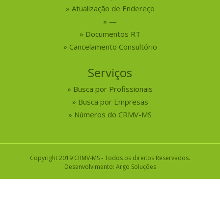
Atualização de Endereço
—
Documentos RT
Cancelamento Consultório
Serviços
Busca por Profissionais
Busca por Empresas
Números do CRMV-MS
Copyright 2019 CRMV-MS - Todos os direitos Reservados.
Desenvolvimento:
Argo Soluções