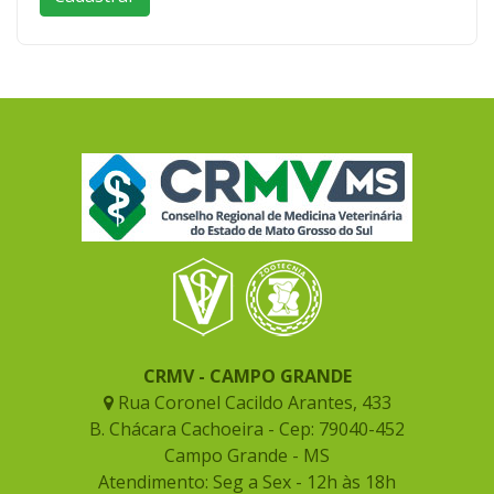
CRMV - CAMPO GRANDE
Rua Coronel Cacildo Arantes, 433
B. Chácara Cachoeira - Cep: 79040-452
Campo Grande - MS
Atendimento: Seg a Sex - 12h às 18h