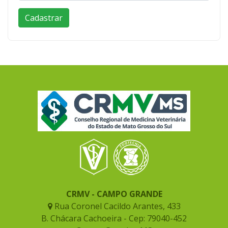
CRMV - CAMPO GRANDE
Rua Coronel Cacildo Arantes, 433
B. Chácara Cachoeira - Cep: 79040-452