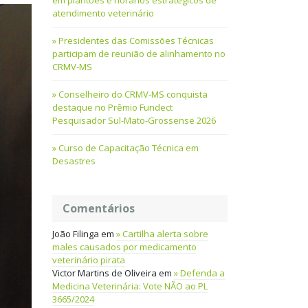
em plantões e horários estratégicos de
atendimento veterinário
Presidentes das Comissões Técnicas
participam de reunião de alinhamento no
CRMV-MS
Conselheiro do CRMV-MS conquista
destaque no Prêmio Fundect
Pesquisador Sul-Mato-Grossense 2026
Curso de Capacitação Técnica em
Desastres
Comentários
João Filinga
em
Cartilha alerta sobre
males causados por medicamento
veterinário pirata
Victor Martins de Oliveira
em
Defenda a
Medicina Veterinária: Vote NÃO ao PL
3665/2024