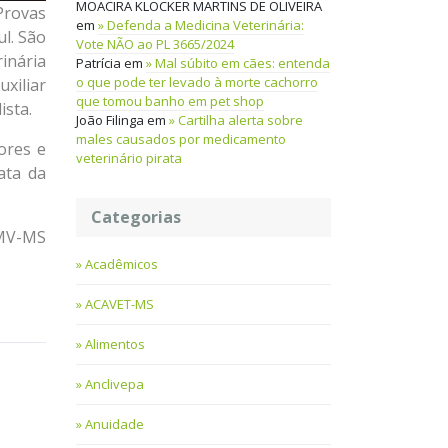
MOACIRA KLOCKER MARTINS DE OLIVEIRA
Provas
em
Defenda a Medicina Veterinária:
l. São
Vote NÃO ao PL 3665/2024
rinária
Patrícia
em
Mal súbito em cães: entenda
o que pode ter levado à morte cachorro
uxiliar
que tomou banho em pet shop
ista.
João Filinga
em
Cartilha alerta sobre
males causados por medicamento
ores e
veterinário pirata
ata da
Categorias
RMV-MS
Acadêmicos
ACAVET-MS
Alimentos
Anclivepa
Anuidade