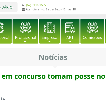
(67) 3331-1655
NDÁRIO
Atendimento: Seg a Sex - 12h às 18h
cional
Profissional
Empresa
ART
Comissões
Notícias
 em concurso tomam posse no
014