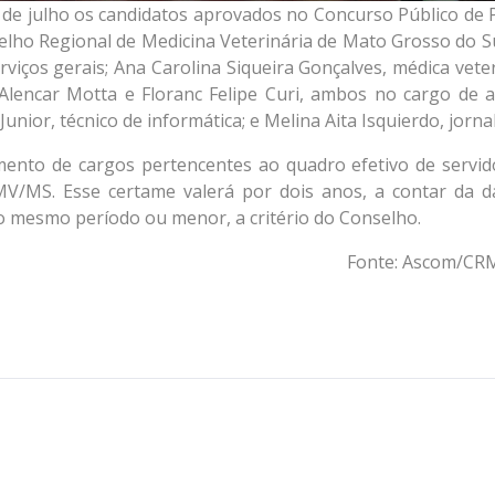
e julho os candidatos aprovados no Concurso Público de 
elho Regional de Medicina Veterinária de Mato Grosso do Su
serviços gerais; Ana Carolina Siqueira Gonçalves, médica vete
e Alencar Motta e Floranc Felipe Curi, ambos no cargo de a
nior, técnico de informática; e Melina Aita Isquierdo, jornal
mento de cargos pertencentes ao quadro efetivo de servid
V/MS. Esse certame valerá por dois anos, a contar da d
 mesmo período ou menor, a critério do Conselho.
Fonte: Ascom/C