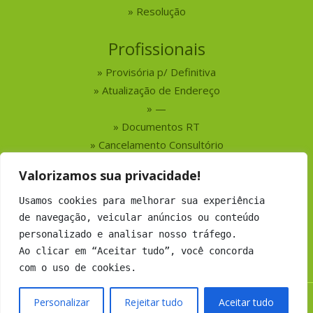
Resolução
Profissionais
Provisória p/ Definitiva
Atualização de Endereço
—
Documentos RT
Cancelamento Consultório
Valorizamos sua privacidade!
Serviços
Usamos cookies para melhorar sua experiência
Busca por Profissionais
de navegação, veicular anúncios ou conteúdo
Busca por Empresas
personalizado e analisar nosso tráfego.
Números do CRMV-MS
Ao clicar em “Aceitar tudo”, você concorda
com o uso de cookies.
Personalizar
Rejeitar tudo
Aceitar tudo
Copyright 2019 CRMV-MS - Todos os direitos Reservados.