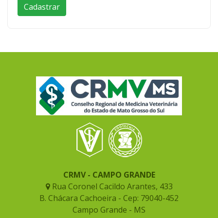
CRMV - CAMPO GRANDE
Rua Coronel Cacildo Arantes, 433
B. Chácara Cachoeira - Cep: 79040-452
Campo Grande - MS