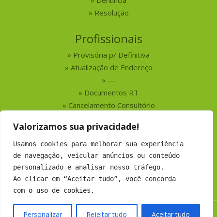
Denúncia
Resolução
Profissionais
Provisória p/ Definitiva
Atualização de Endereço
—
Documentos RT
Cancelamento Consultório
Valorizamos sua privacidade!
Serviços
Usamos cookies para melhorar sua experiência
Busca por Profissionais
de navegação, veicular anúncios ou conteúdo
Busca por Empresas
personalizado e analisar nosso tráfego.
Números do CRMV-MS
Ao clicar em “Aceitar tudo”, você concorda
com o uso de cookies.
Personalizar
Rejeitar tudo
Aceitar tudo
Copyright 2019 CRMV-MS - Todos os direitos Reservados.