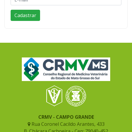
CRMV - CAMPO GRANDE
Rua Coronel Cacildo Arantes, 433
B. Chácara Cachoeira - Cep: 79040-452