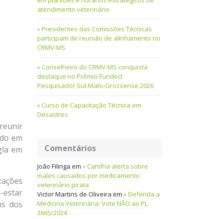
em plantões e horários estratégicos de
atendimento veterinário
Presidentes das Comissões Técnicas
participam de reunião de alinhamento no
CRMV-MS
Conselheiro do CRMV-MS conquista
destaque no Prêmio Fundect
Pesquisador Sul-Mato-Grossense 2026
Curso de Capacitação Técnica em
Desastres
reunir
ado em
Comentários
gla em
João Filinga
em
Cartilha alerta sobre
males causados por medicamento
zações
veterinário pirata
-estar
Victor Martins de Oliveira
em
Defenda a
Medicina Veterinária: Vote NÃO ao PL
ns dos
3665/2024