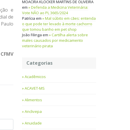
MOACIRA KLOCKER MARTINS DE OLIVEIRA
em
Defenda a Medicina Veterinária:
ação e
Vote NÃO ao PL 3665/2024
ial de
Patrícia
em
Mal súbito em cães: entenda
 Paulo
o que pode ter levado à morte cachorro
que tomou banho em pet shop
João Filinga
em
Cartilha alerta sobre
males causados por medicamento
veterinário pirata
: CFMV
Categorias
Acadêmicos
ACAVET-MS
Alimentos
Anclivepa
Anuidade