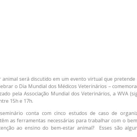
r animal será discutido em um evento virtual que pretende 
celebrar o Dia Mundial dos Médicos Veterinários – comemor
izado pela Associação Mundial dos Veterinários, a WVA (si
ntre 15h e 17h.
 seminário conta com cinco estudos de caso de organi
 têm as ferramentas necessárias para trabalhar com o bem
atenção ao ensino do bem-estar animal? Esses são algu