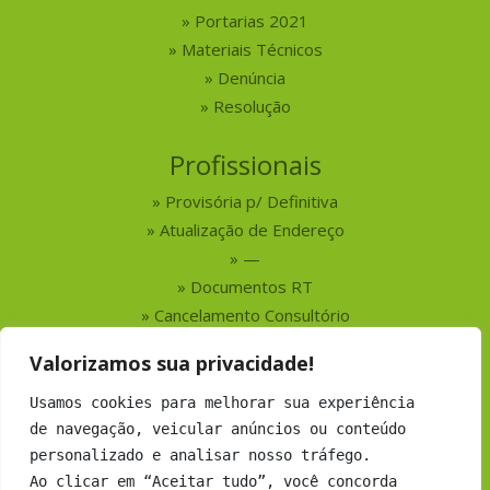
Portarias 2021
Materiais Técnicos
Denúncia
Resolução
Profissionais
Provisória p/ Definitiva
Atualização de Endereço
—
Documentos RT
Cancelamento Consultório
Valorizamos sua privacidade!
Serviços
Usamos cookies para melhorar sua experiência
Busca por Profissionais
de navegação, veicular anúncios ou conteúdo
Busca por Empresas
personalizado e analisar nosso tráfego.
Números do CRMV-MS
Ao clicar em “Aceitar tudo”, você concorda