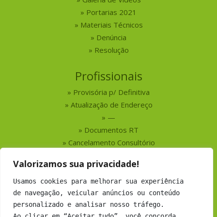
Portarias 2021
Materiais Técnicos
Denúncia
Resolução
Profissionais
Provisória p/ Definitiva
Atualização de Endereço
—
Documentos RT
Cancelamento Consultório
Valorizamos sua privacidade!
Serviços
Usamos cookies para melhorar sua experiência
Busca por Profissionais
de navegação, veicular anúncios ou conteúdo
Busca por Empresas
personalizado e analisar nosso tráfego.
Números do CRMV-MS
Ao clicar em “Aceitar tudo”, você concorda