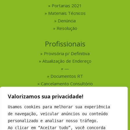
Portarias 2021
Materiais Técnicos
Denúncia
Resolução
Profissionais
Provisória p/ Definitiva
Atualização de Endereço
—
Documentos RT
Cancelamento Consultório
Valorizamos sua privacidade!
Serviços
Usamos cookies para melhorar sua experiência
Busca por Profissionais
de navegação, veicular anúncios ou conteúdo
Busca por Empresas
personalizado e analisar nosso tráfego.
Números do CRMV-MS
Ao clicar em “Aceitar tudo”, você concorda