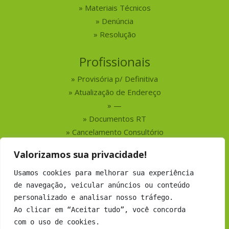
Materiais Técnicos
Denúncia
Resolução
Profissionais
Provisória p/ Definitiva
Atualização de Endereço
—
Documentos RT
Cancelamento Consultório
Valorizamos sua privacidade!
Serviços
Usamos cookies para melhorar sua experiência
Busca por Profissionais
de navegação, veicular anúncios ou conteúdo
Busca por Empresas
personalizado e analisar nosso tráfego.
Números do CRMV-MS
Ao clicar em “Aceitar tudo”, você concorda
com o uso de cookies.