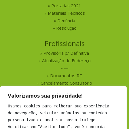
Portarias 2021
Materiais Técnicos
Denúncia
Resolução
Profissionais
Provisória p/ Definitiva
Atualização de Endereço
—
Documentos RT
Cancelamento Consultório
Valorizamos sua privacidade!
Serviços
Usamos cookies para melhorar sua experiência
Busca por Profissionais
de navegação, veicular anúncios ou conteúdo
Busca por Empresas
personalizado e analisar nosso tráfego.
Números do CRMV-MS
Ao clicar em “Aceitar tudo”, você concorda