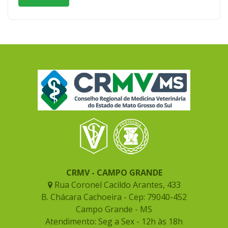
CRMV - CAMPO GRANDE
Rua Coronel Cacildo Arantes, 433
B. Chácara Cachoeira - Cep: 79040-452
Campo Grande - MS
Atendimento: Seg a Sex - 12h às 18h