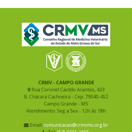
CRMV - CAMPO GRANDE
Rua Coronel Cacildo Arantes, 433
B. Chácara Cachoeira - Cep: 79040-452
Campo Grande - MS
Atendimento: Seg a Sex - 12h às 18h
Email:
comunicacao@crmvms.org.br
Tel:
(67) 3331-1655