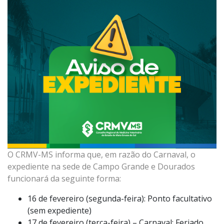
O CRMV-MS informa que, em razão do Carnaval, o
expediente na sede de Campo Grande e Dourados
funcionará da seguinte forma:
16 de fevereiro (segunda-feira): Ponto facultativo
(sem expediente)
17 de fevereiro (terça-feira) – Carnaval: Feriado