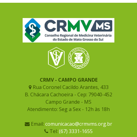
CRMV - CAMPO GRANDE
Rua Coronel Cacildo Arantes, 433
B. Chácara Cachoeira - Cep: 79040-452
Campo Grande - MS
Atendimento: Seg a Sex - 12h às 18h
Email:
comunicacao@crmvms.org.br
Tel:
(67) 3331-1655