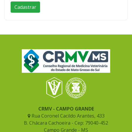
CRMV - CAMPO GRANDE
Rua Coronel Cacildo Arantes, 433
B. Chácara Cachoeira - Cep: 79040-452
Campo Grande - MS