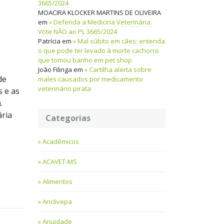
3665/2024
MOACIRA KLOCKER MARTINS DE OLIVEIRA
em
Defenda a Medicina Veterinária:
Vote NÃO ao PL 3665/2024
Patrícia
em
Mal súbito em cães: entenda
o que pode ter levado à morte cachorro
que tomou banho em pet shop
João Filinga
em
Cartilha alerta sobre
de
males causados por medicamento
veterinário pirata
s e as
.
ária
Categorias
Acadêmicos
ACAVET-MS
Alimentos
Anclivepa
Anuidade