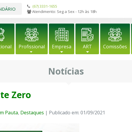
(67) 3331-1655
NDÁRIO
Atendimento: Seg a Sex - 12h às 18h
cional
Profissional
Empresa
ART
Comissões
Notícias
te Zero
m Pauta
,
Destaques
| Publicado em: 01/09/2021