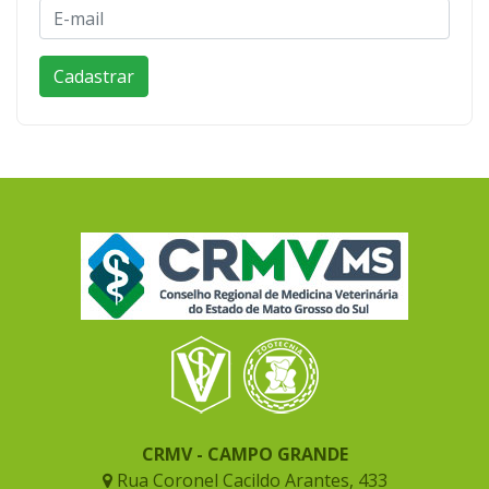
CRMV - CAMPO GRANDE
Rua Coronel Cacildo Arantes, 433