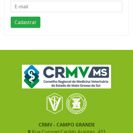
CRMV - CAMPO GRANDE
Rua Coronel Cacildo Arantes, 433