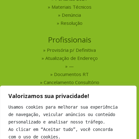
Materiais Técnicos
Denúncia
Resolução
Profissionais
Provisória p/ Definitiva
Atualização de Endereço
—
Documentos RT
Cancelamento Consultório
Valorizamos sua privacidade!
Serviços
Usamos cookies para melhorar sua experiência
Busca por Profissionais
de navegação, veicular anúncios ou conteúdo
Busca por Empresas
personalizado e analisar nosso tráfego.
Números do CRMV-MS
Ao clicar em “Aceitar tudo”, você concorda
com o uso de cookies.