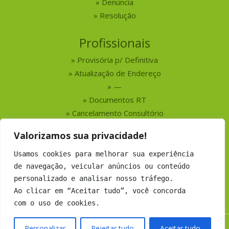
Denúncia
Resolução
Profissionais
Provisória p/ Definitiva
Atualização de Endereço
—
Documentos RT
Cancelamento Consultório
Valorizamos sua privacidade!
Serviços
Usamos cookies para melhorar sua experiência
Busca por Profissionais
de navegação, veicular anúncios ou conteúdo
Busca por Empresas
personalizado e analisar nosso tráfego.
Números do CRMV-MS
Ao clicar em “Aceitar tudo”, você concorda
com o uso de cookies.
Personalizar
Rejeitar tudo
Aceitar tudo
Copyright 2019 CRMV-MS - Todos os direitos Reservados.