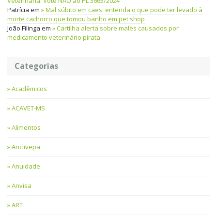
Veterinária: Vote NÃO ao PL 3665/2024
Patrícia
em
Mal súbito em cães: entenda o que pode ter levado à
morte cachorro que tomou banho em pet shop
João Filinga
em
Cartilha alerta sobre males causados por
medicamento veterinário pirata
Categorias
Acadêmicos
ACAVET-MS
Alimentos
Anclivepa
Anuidade
Anvisa
ART