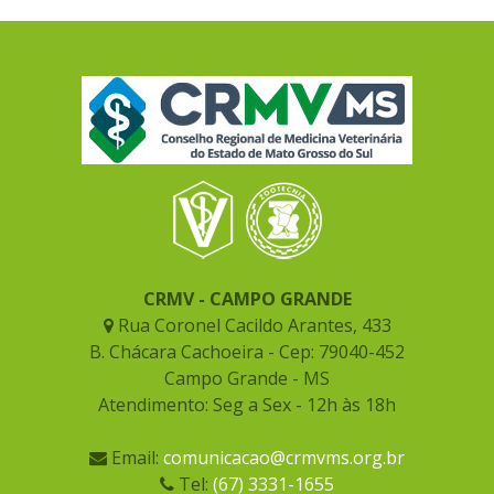
CRMV - CAMPO GRANDE
Rua Coronel Cacildo Arantes, 433
B. Chácara Cachoeira - Cep: 79040-452
Campo Grande - MS
Atendimento: Seg a Sex - 12h às 18h
Email:
comunicacao@crmvms.org.br
Tel:
(67) 3331-1655