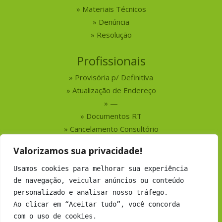
Materiais Técnicos
Denúncia
Resolução
Profissionais
Provisória p/ Definitiva
Atualização de Endereço
—
Documentos RT
Cancelamento Consultório
Valorizamos sua privacidade!
Serviços
Usamos cookies para melhorar sua experiência
Busca por Profissionais
de navegação, veicular anúncios ou conteúdo
Busca por Empresas
personalizado e analisar nosso tráfego.
Números do CRMV-MS
Ao clicar em “Aceitar tudo”, você concorda
com o uso de cookies.